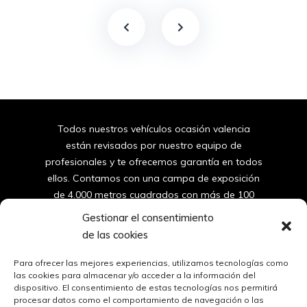
Todos nuestros vehículos ocasión valencia
están revisados por nuestro equipo de
profesionales y te ofrecemos garantía en todos
ellos. Contamos con una campa de exposición
de 4.000 metros cuadrados con más de 100
furgonetas y coches de segunda mano de
Gestionar el consentimiento
valencia.
de las cookies
96
150 10 42
Para ofrecer las mejores experiencias, utilizamos tecnologías como
las cookies para almacenar y/o acceder a la información del
dispositivo. El consentimiento de estas tecnologías nos permitirá
ventas@automovilessantos.es
procesar datos como el comportamiento de navegación o las