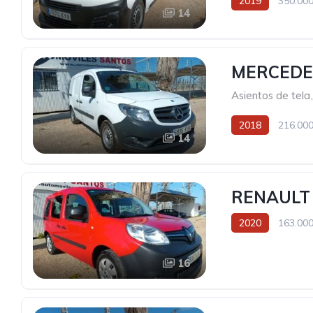
2019
350.000
14
MERCEDE
Asientos de tela
,
2018
216.000
14
RENAULT
2020
163.000
16