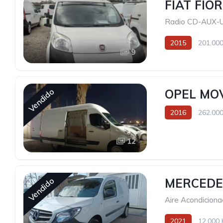
FIAT FIO
Radio CD-AUX-
2015
201.000
9
Vendido
OPEL MO
2016
262.000
12
Vendido
MERCEDE
Aire Acondicion
2021
12.000 