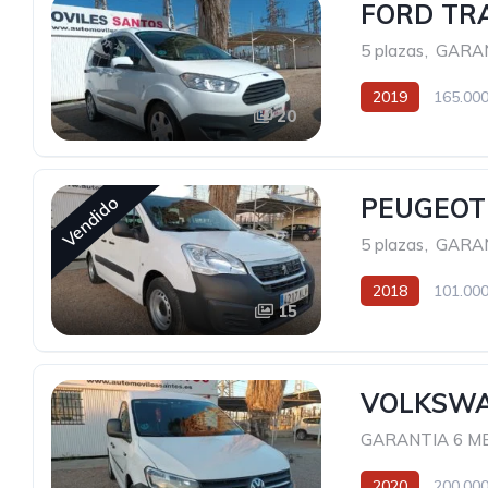
FORD TR
5 plazas
,
GARAN
2019
165.000
20
Vendido
PEUGEOT
5 plazas
,
GARAN
2018
101.000
15
VOLKSWA
GARANTIA 6 M
2020
200.000