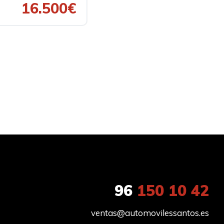
16.500€
96
150 10 42
ventas@automovilessantos.es