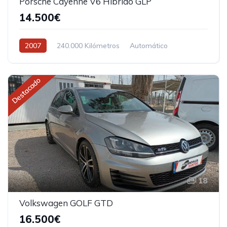
Porsche Cayenne V6 Híbrido GLP
14.500€
2007
240.000 Kilómetros
Automático
Gasolina
Destacado
18
Volkswagen GOLF GTD
16.500€