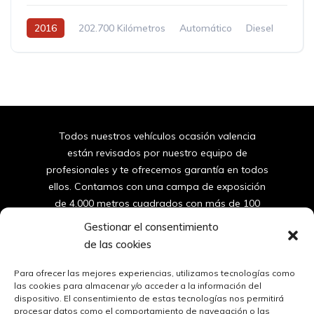
2016
202.700 Kilómetros
Automático
Diesel
Tracción delantera
Todos nuestros vehículos ocasión valencia
están revisados por nuestro equipo de
profesionales y te ofrecemos garantía en todos
ellos. Contamos con una campa de exposición
de 4.000 metros cuadrados con más de 100
furgonetas y coches de segunda mano de
Gestionar el consentimiento
valencia.
de las cookies
96
150 10 42
Para ofrecer las mejores experiencias, utilizamos tecnologías como
las cookies para almacenar y/o acceder a la información del
dispositivo. El consentimiento de estas tecnologías nos permitirá
ventas@automovilessantos.es
procesar datos como el comportamiento de navegación o las