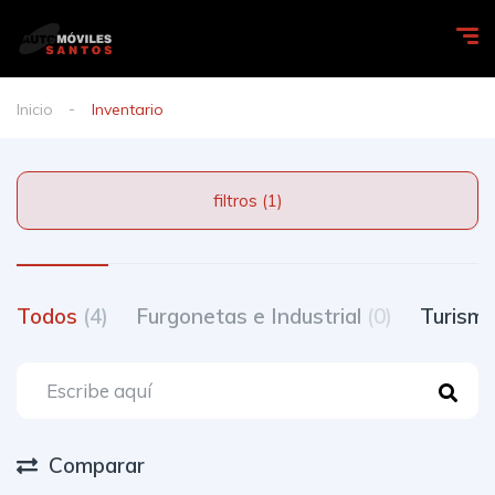
Inicio
Inventario
filtros (1)
Todos
(4)
Furgonetas e Industrial
(0)
Turism
Comparar