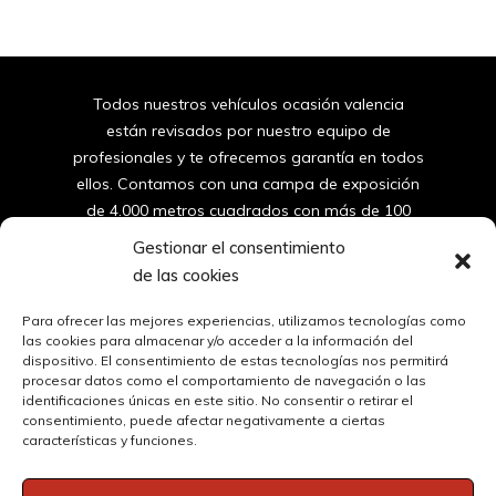
Todos nuestros vehículos ocasión valencia
están revisados por nuestro equipo de
profesionales y te ofrecemos garantía en todos
ellos. Contamos con una campa de exposición
de 4.000 metros cuadrados con más de 100
furgonetas y coches de segunda mano de
Gestionar el consentimiento
valencia.
de las cookies
96
150 10 42
Para ofrecer las mejores experiencias, utilizamos tecnologías como
las cookies para almacenar y/o acceder a la información del
dispositivo. El consentimiento de estas tecnologías nos permitirá
ventas@automovilessantos.es
procesar datos como el comportamiento de navegación o las
identificaciones únicas en este sitio. No consentir o retirar el
consentimiento, puede afectar negativamente a ciertas
Oficinas y Taller | Calle Masía del Juez 51, 46900 Torrent, 
características y funciones.
Valencia