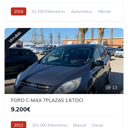
2016
61.200 Kilómetros
Automático
Híbrido
Tracción delantera
Vendido
13
FORD C-MAX 7PLAZAS 1.6TDCI
9.200€
2012
201.000 Kilómetros
Manual
Diesel