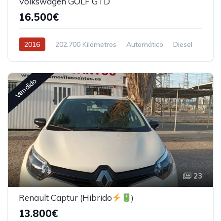
Volkswagen GOLF GTD
16.500€
2016
202.700 Kilómetros
Automático
Diesel
Tracción delantera
Vendido
23
Renault Captur (Hibrido
)
13.800€