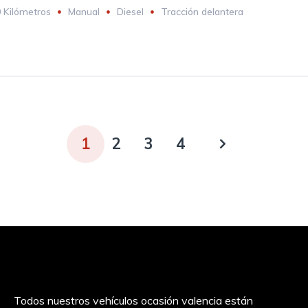
 Kilómetros
Manual
Diesel
Tracción delantera
1
2
3
4
Todos nuestros vehículos ocasión valencia están