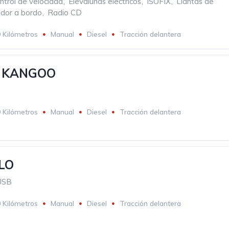
ntrol de velocidad
,
Elevalunas eléctricos
,
ISOFIX
,
Llantas de
dor a bordo
,
Radio CD
 Kilómetros
Manual
Diesel
Tracción delantera
 KANGOO
 Kilómetros
Manual
Diesel
Tracción delantera
LO
USB
 Kilómetros
Manual
Diesel
Tracción delantera