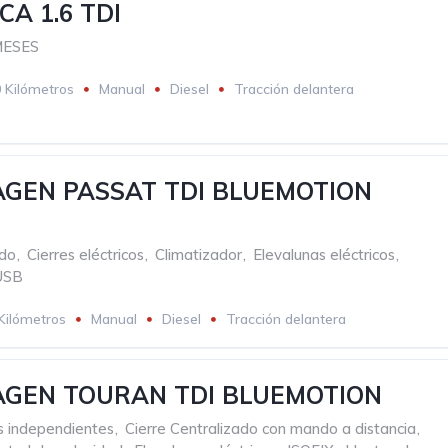
CA 1.6 TDI
MESES
 Kilómetros
Manual
Diesel
Tracción delantera
GEN PASSAT TDI BLUEMOTION
E
ado
,
Cierres eléctricos
,
Climatizador
,
Elevalunas eléctricos
,
USB
Kilómetros
Manual
Diesel
Tracción delantera
GEN TOURAN TDI BLUEMOTION
s independientes
,
Cierre Centralizado con mando a distancia
,