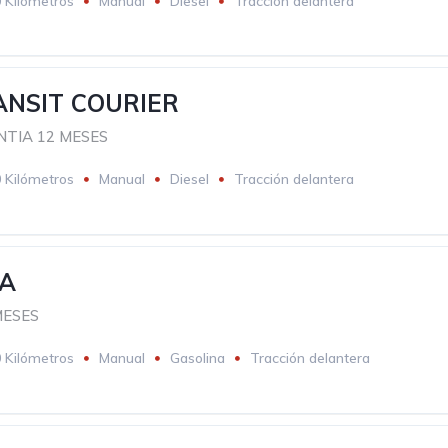
 Kilómetros
Manual
Diesel
Tracción delantera
ANSIT COURIER
TIA 12 MESES
 Kilómetros
Manual
Diesel
Tracción delantera
ZA
MESES
 Kilómetros
Manual
Gasolina
Tracción delantera