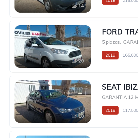
2018
216.000
14
FORD TR
5 plazas
,
GARAN
2019
165.000
20
SEAT IBI
GARANTIA 12 
2019
117.500
18