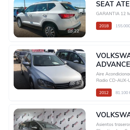
SEAT ATE
GARANTIA 12 
2018
155.000
22
VOLKSWA
ADVANC
Aire Acondicion
Radio CD-AUX-
6
2012
81.100 
VOLKSWA
Asientos trasero