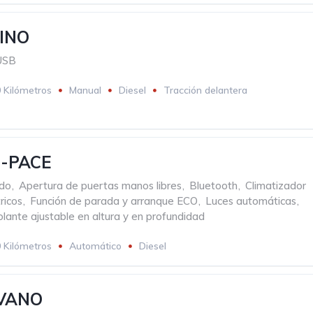
RINO
USB
 Kilómetros
Manual
Diesel
Tracción delantera
F-PACE
ado
,
Apertura de puertas manos libres
,
Bluetooth
,
Climatizador
ricos
,
Función de parada y arranque ECO
,
Luces automáticas
,
lante ajustable en altura y en profundidad
 Kilómetros
Automático
Diesel
VANO