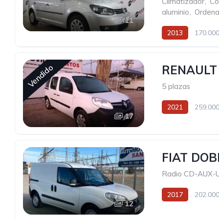
Climatizador
,
Co
aluminio
,
Ordena
11
2013
170.000
Vendido
RENAULT
5 plazas
2021
259.000
17
FIAT DOB
Radio CD-AUX-
2017
202.000
12