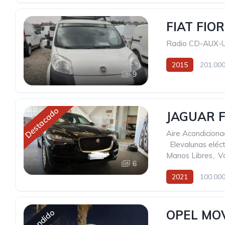
FIAT FIO
Radio CD-AUX-
2015
201.000
9
Destacado
JAGUAR 
Aire Acondicion
,
Elevalunas eléct
Manos Libres
,
Vo
6
2021
100.000
Vendido
OPEL MO