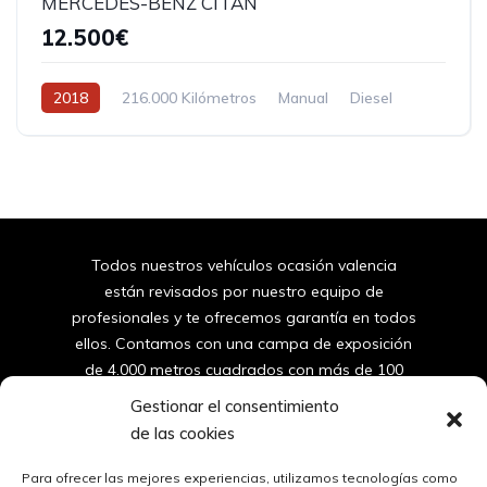
MERCEDES-BENZ CITAN
12.500€
2018
216.000 Kilómetros
Manual
Diesel
Tracción delantera
Todos nuestros vehículos ocasión valencia
están revisados por nuestro equipo de
profesionales y te ofrecemos garantía en todos
ellos. Contamos con una campa de exposición
de 4.000 metros cuadrados con más de 100
furgonetas y coches de segunda mano de
Gestionar el consentimiento
valencia.
de las cookies
96
150 10 42
Para ofrecer las mejores experiencias, utilizamos tecnologías como