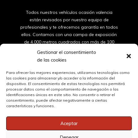
Todos nuestros vehículos ocasión valencia
están revisados por nuestro equipo de
profesionales y te ofrecemos garantía en todos
ellos. Contamos con una campa de exposición
de 4.000 metros cuadrados con más de 100
furgonetas y coches de segunda mano de
Gestionar el consentimiento
valencia.
de las cookies
96
150 10 42
Para ofrecer las mejores experiencias, utilizamos tecnologías como
las cookies para almacenar y/o acceder a la información del
dispositivo. El consentimiento de estas tecnologías nos permitirá
ventas@automovilessantos.es
procesar datos como el comportamiento de navegación o las
identificaciones únicas en este sitio. No consentir o retirar el
consentimiento, puede afectar negativamente a ciertas
Oficinas y Taller | Calle Masía del Juez 51, 46900 Torrent, 
características y funciones.
Valencia
Aceptar
Automóviles Santos Copyright © 2024. All rights reserved. Web
Denegar