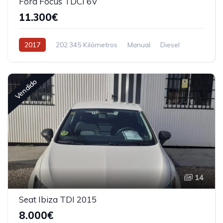
Ford Focus TDCI 6V
11.300€
2017
202.345 Kilómetros
Manual
Diesel
Tracción delantera
Vendido
14
Seat Ibiza TDI 2015
8.000€