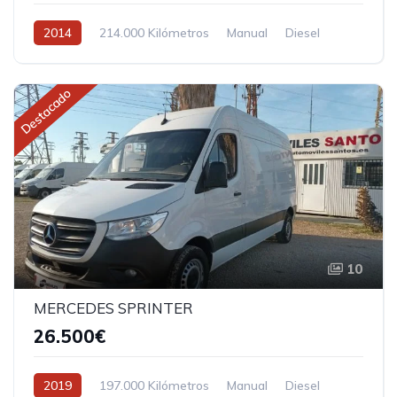
2014
214.000 Kilómetros
Manual
Diesel
Tracción delantera
Destacado
10
MERCEDES SPRINTER
26.500€
2019
197.000 Kilómetros
Manual
Diesel