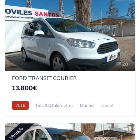
20
FORD TRANSIT COURIER
13.800€
2019
165.000 Kilómetros
Manual
Diesel
Tracción delantera
Vendido