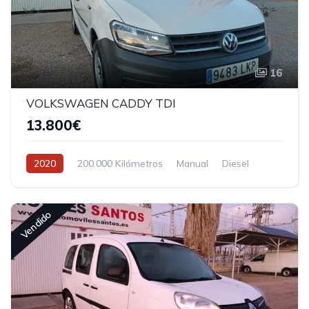
16
VOLKSWAGEN CADDY TDI
13.800€
2020
200.000 Kilómetros
Manual
Diesel
Tracción delantera
Vendido