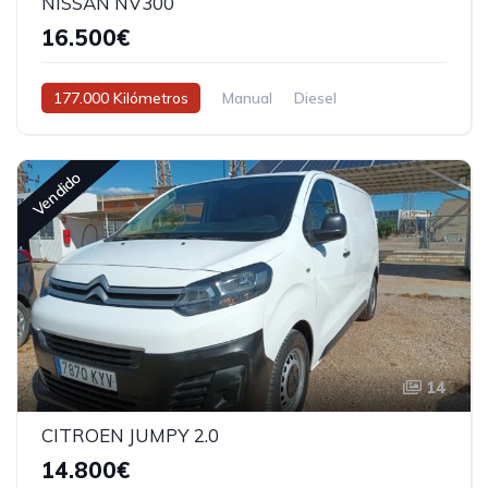
NISSAN NV300
16.500€
177.000 Kilómetros
Manual
Diesel
Vendido
14
CITROEN JUMPY 2.0
14.800€