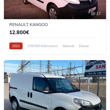
17
RENAULT KANGOO
12.800€
2021
259.000 Kilómetros
Manual
Diesel
Tracción delantera