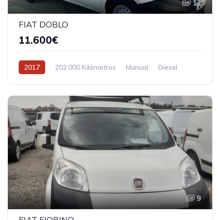
12
FIAT DOBLO
11.600€
2017
202.000 Kilómetros
Manual
Diesel
Tracción delantera
9
FIAT FIORINO