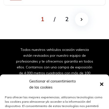
Tracción delantera
1
/
2
Todos nuestros vehículos ocasión valencia
están revisados por nuestro equipo de
profesionales y te ofrecemos garantía en todos
ellos. Contamos con una campa de exposición
de 4.000 metros cuadrados con más de 100
furgonetas y coches de segunda mano de
Gestionar el consentimiento
valencia.
de las cookies
96
150 10 42
Para ofrecer las mejores experiencias, utilizamos tecnologías como
las cookies para almacenar y/o acceder a la información del
dispositivo. El consentimiento de estas tecnologías nos permitirá