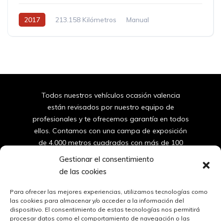
2017
213.158 Kilómetros
Manual
Todos nuestros vehículos ocasión valencia
están revisados por nuestro equipo de
profesionales y te ofrecemos garantía en todos
ellos. Contamos con una campa de exposición
de 4.000 metros cuadrados con más de 100
furgonetas y coches de segunda mano de
Gestionar el consentimiento
valencia.
de las cookies
96
150 10 42
Para ofrecer las mejores experiencias, utilizamos tecnologías como
las cookies para almacenar y/o acceder a la información del
dispositivo. El consentimiento de estas tecnologías nos permitirá
ventas@automovilessantos.es
procesar datos como el comportamiento de navegación o las