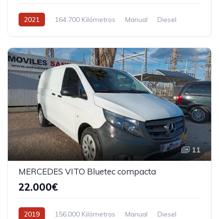
2021
164.700 Kilómetros
Manual
Diesel
Tracción delantera
11
MERCEDES VITO Bluetec compacta
22.000€
2019
156.000 Kilómetros
Manual
Diesel