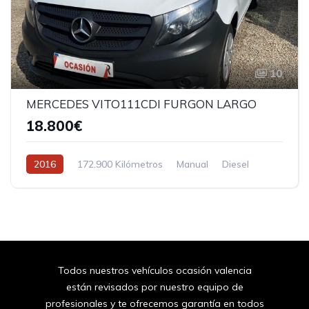
10
MERCEDES VITO111CDI FURGON LARGO
18.800€
2016
172.900 Kilómetros
Manual
Diesel
Tracción delantera
Todos nuestros vehículos ocasión valencia
están revisados por nuestro equipo de
profesionales y te ofrecemos garantía en todos