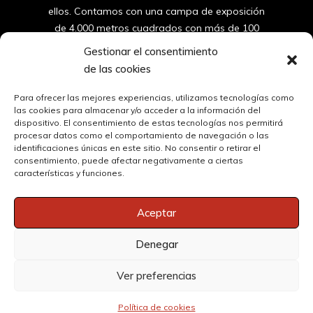
ellos. Contamos con una campa de exposición
de 4.000 metros cuadrados con más de 100
furgonetas y coches de segunda mano de
Gestionar el consentimiento
valencia.
de las cookies
96
150 10 42
Para ofrecer las mejores experiencias, utilizamos tecnologías como
las cookies para almacenar y/o acceder a la información del
dispositivo. El consentimiento de estas tecnologías nos permitirá
ventas@automovilessantos.es
procesar datos como el comportamiento de navegación o las
identificaciones únicas en este sitio. No consentir o retirar el
consentimiento, puede afectar negativamente a ciertas
Oficinas y Taller | Calle Masía del Juez 51, 46900 Torrent, 
características y funciones.
Valencia
Aceptar
Automóviles Santos Copyright © 2024. All rights reserved. Web
Denegar
Programada por Mi Empresa Online
Ver preferencias
Síguenos en
Política de cookies