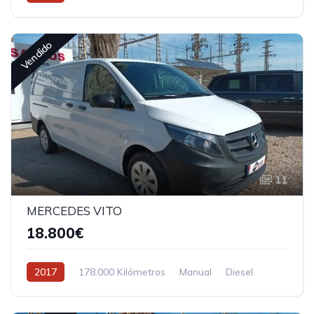
Tracción delantera
Vendido
11
MERCEDES VITO
18.800€
2017
178.000 Kilómetros
Manual
Diesel
Tracción delantera