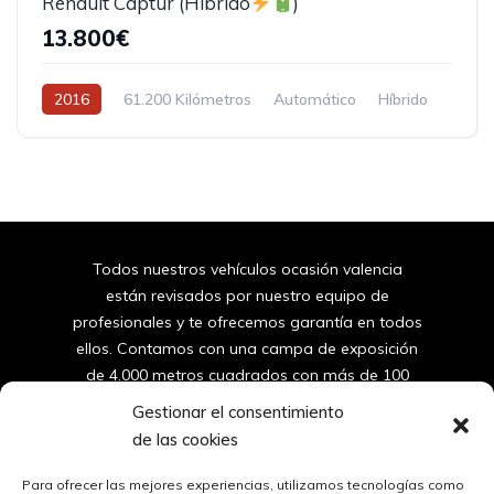
Renault Captur (Hibrido
)
13.800€
2016
61.200 Kilómetros
Automático
Híbrido
Tracción delantera
Todos nuestros vehículos ocasión valencia
están revisados por nuestro equipo de
profesionales y te ofrecemos garantía en todos
ellos. Contamos con una campa de exposición
de 4.000 metros cuadrados con más de 100
furgonetas y coches de segunda mano de
Gestionar el consentimiento
valencia.
de las cookies
96
150 10 42
Para ofrecer las mejores experiencias, utilizamos tecnologías como