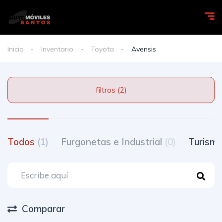
Inicio
Inventario
Toyota
Avensis
filtros (2)
Todos
(1)
Furgonetas e Industrial
(0)
Turism
Comparar