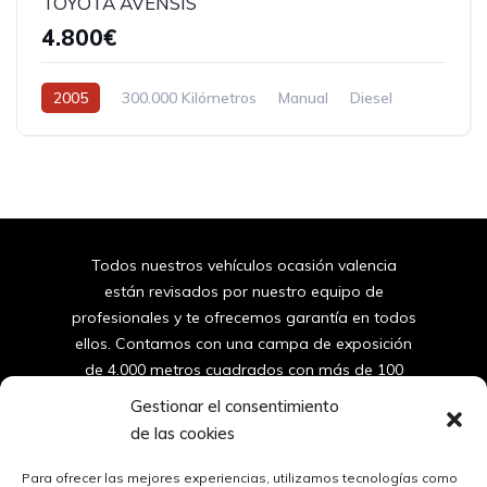
TOYOTA AVENSIS
4.800€
2005
300.000 Kilómetros
Manual
Diesel
Tracción delantera
Todos nuestros vehículos ocasión valencia
están revisados por nuestro equipo de
profesionales y te ofrecemos garantía en todos
ellos. Contamos con una campa de exposición
de 4.000 metros cuadrados con más de 100
furgonetas y coches de segunda mano de
Gestionar el consentimiento
valencia.
de las cookies
96
150 10 42
Para ofrecer las mejores experiencias, utilizamos tecnologías como