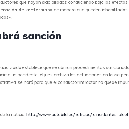
nductores que hayan sido pillados conduciendo bajo los efectos 
deración de «enfermos
«, de manera que queden inhabilitados
ados».
abrá sanción
gnacio Zoido,establece que se abrirán procedimientos sancionad
cirse un accidente, el juez archiva las actuaciones en la vía pena
strativa, se hará para que el conductor infractor no quede impu
 la noticia:
http://www.autobild.es/noticias/reincidentes-alcoh