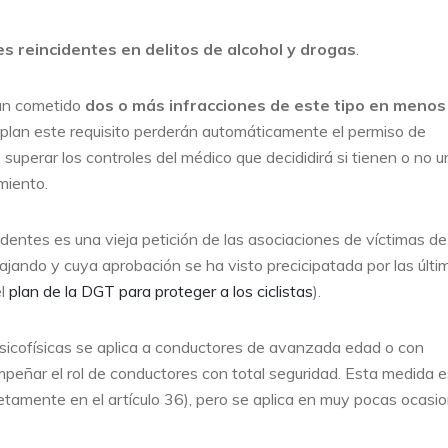
 reincidentes en delitos de alcohol y drogas
.
an cometido
dos o más infracciones de este tipo en menos
umplan este requisito perderán automáticamente el permiso de
 superar los controles del médico que decididirá si tienen o no u
miento.
identes es una vieja petición de las asociaciones de víctimas de
ajando y cuya aprobación se ha visto precicipatada por las últi
el
plan de la DGT para proteger a los ciclistas
).
 psicofísicas se aplica a conductores de avanzada edad o con
peñar el rol de conductores con total seguridad. Esta medida e
amente en el artículo 36), pero se aplica en muy pocas ocasio