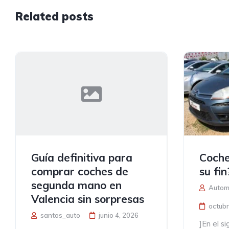
Related posts
Guía definitiva para
Coche
comprar coches de
su fin
segunda mano en
Automó
Valencia sin sorpresas
octubr
santos_auto
junio 4, 2026
]En el s