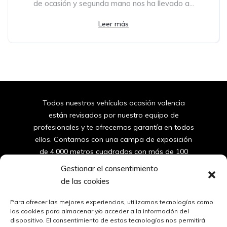
de ocasión y segunda mano nos ha llevado a...
Leer más
Todos nuestros vehículos ocasión valencia
están revisados por nuestro equipo de
profesionales y te ofrecemos garantía en todos
ellos. Contamos con una campa de exposición
de 4.000 metros cuadrados con más de 100
furgonetas y coches de segunda mano de
Gestionar el consentimiento
valencia.
de las cookies
96
150 10 42
Para ofrecer las mejores experiencias, utilizamos tecnologías como
las cookies para almacenar y/o acceder a la información del
dispositivo. El consentimiento de estas tecnologías nos permitirá
ventas@automovilessantos.es