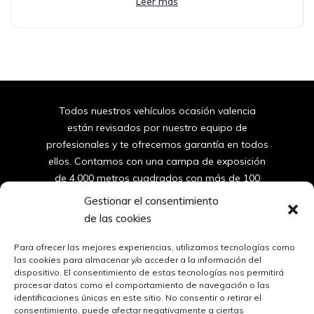
Leer más
Todos nuestros vehículos ocasión valencia
están revisados por nuestro equipo de
profesionales y te ofrecemos garantía en todos
ellos. Contamos con una campa de exposición
de 4.000 metros cuadrados con más de 100
furgonetas y coches de segunda mano de
Gestionar el consentimiento
valencia.
de las cookies
96
150 10 42
Para ofrecer las mejores experiencias, utilizamos tecnologías como
las cookies para almacenar y/o acceder a la información del
dispositivo. El consentimiento de estas tecnologías nos permitirá
ventas@automovilessantos.es
procesar datos como el comportamiento de navegación o las
identificaciones únicas en este sitio. No consentir o retirar el
consentimiento, puede afectar negativamente a ciertas
Oficinas y Taller | Calle Masía del Juez 51, 46900 Torrent, 