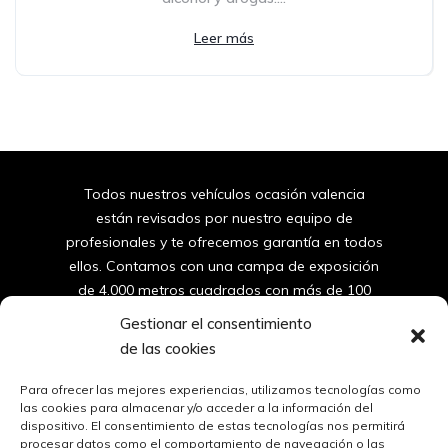
Leer más
Todos nuestros vehículos ocasión valencia
están revisados por nuestro equipo de
profesionales y te ofrecemos garantía en todos
ellos. Contamos con una campa de exposición
de 4.000 metros cuadrados con más de 100
furgonetas y coches de segunda mano de
Gestionar el consentimiento
valencia.
de las cookies
96
150 10 42
Para ofrecer las mejores experiencias, utilizamos tecnologías como
las cookies para almacenar y/o acceder a la información del
dispositivo. El consentimiento de estas tecnologías nos permitirá
ventas@automovilessantos.es
procesar datos como el comportamiento de navegación o las